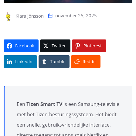
november 25, 2025
Klara Jönsson
Facebook
Twitter
Pinterest
LinkedIn
Tumblr
Reddit
Een
Tizen Smart TV
is een Samsung-televisie
met het Tizen-besturingssysteem. Het biedt
een snelle, gebruiksvriendelijke interface,
directe toegang tot apps zoals Netflix en